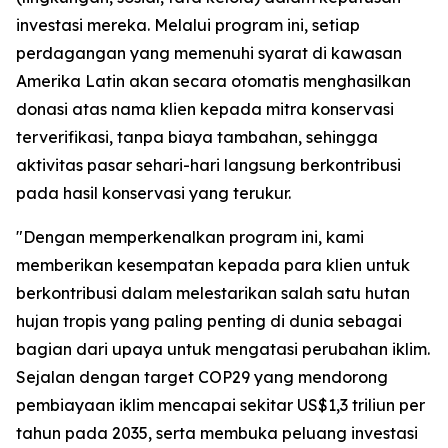
investasi mereka. Melalui program ini, setiap
perdagangan yang memenuhi syarat di kawasan
Amerika Latin akan secara otomatis menghasilkan
donasi atas nama klien kepada mitra konservasi
terverifikasi, tanpa biaya tambahan, sehingga
aktivitas pasar sehari-hari langsung berkontribusi
pada hasil konservasi yang terukur.
"Dengan memperkenalkan program ini, kami
memberikan kesempatan kepada para klien untuk
berkontribusi dalam melestarikan salah satu hutan
hujan tropis yang paling penting di dunia sebagai
bagian dari upaya untuk mengatasi perubahan iklim.
Sejalan dengan target COP29 yang mendorong
pembiayaan iklim mencapai sekitar US$1,3 triliun per
tahun pada 2035, serta membuka peluang investasi