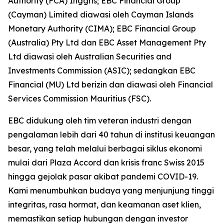
Authority (FCA) Inggris; EBC Financial Group
(Cayman) Limited diawasi oleh Cayman Islands
Monetary Authority (CIMA); EBC Financial Group
(Australia) Pty Ltd dan EBC Asset Management Pty
Ltd diawasi oleh Australian Securities and
Investments Commission (ASIC); sedangkan EBC
Financial (MU) Ltd berizin dan diawasi oleh Financial
Services Commission Mauritius (FSC).
EBC didukung oleh tim veteran industri dengan
pengalaman lebih dari 40 tahun di institusi keuangan
besar, yang telah melalui berbagai siklus ekonomi
mulai dari Plaza Accord dan krisis franc Swiss 2015
hingga gejolak pasar akibat pandemi COVID-19.
Kami menumbuhkan budaya yang menjunjung tinggi
integritas, rasa hormat, dan keamanan aset klien,
memastikan setiap hubungan dengan investor