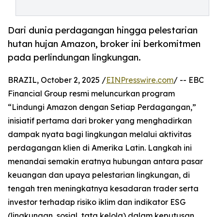
Dari dunia perdagangan hingga pelestarian
hutan hujan Amazon, broker ini berkomitmen
pada perlindungan lingkungan.
BRAZIL, October 2, 2025 /
EINPresswire.com
/ -- EBC
Financial Group resmi meluncurkan program
“Lindungi Amazon dengan Setiap Perdagangan,”
inisiatif pertama dari broker yang menghadirkan
dampak nyata bagi lingkungan melalui aktivitas
perdagangan klien di Amerika Latin. Langkah ini
menandai semakin eratnya hubungan antara pasar
keuangan dan upaya pelestarian lingkungan, di
tengah tren meningkatnya kesadaran trader serta
investor terhadap risiko iklim dan indikator ESG
(lingkungan, sosial, tata kelola) dalam keputusan